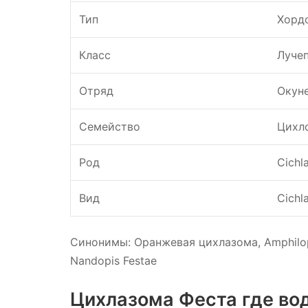
Тип
Хорд
Класс
Луче
Отряд
Окун
Семейство
Цихл
Род
Cichl
Вид
Cichl
Синонимы: Оранжевая цихлазома, Amphilophu
Nandopis Festae
Цихлазома Феста где во