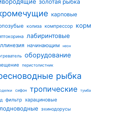
ивородящие
золотая рыбка
кромечущие
карповые
корм
рпозубые
компрессор
колиза
лабиринтовые
иптокорина
ллинезия
начинающим
неон
оборудование
огреватель
вещение
перистолистник
ресноводные
рыбка
тропические
сифон
оделки
тумба
харациновые
фильтр
од
лодноводные
эхинодорусы