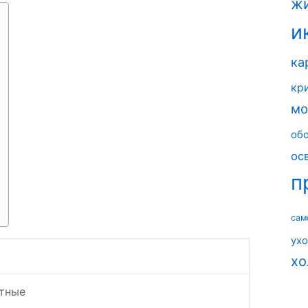
ж
и
ка
кр
мо
об
ос
п
сам
ух
хо
тные