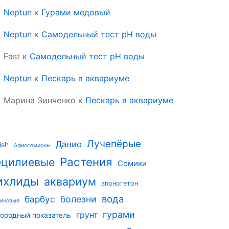
Neptun
к
Гурами медовый
Neptun
к
Самодельный тест pH воды
Fast
к
Самодельный тест pH воды
Neptun
к
Пескарь в аквариуме
Марина Зинченко
к
Пескарь в аквариуме
Лучепёрые
Данио
ish
Афиосемионы
Растения
ецилиевые
Сомики
ихлиды
аквариум
апоногетон
вода
барбус
болезни
риновые
гурами
грунт
ородный показатель