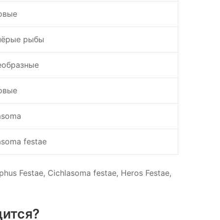
овые
пёрые рыбы
еобразные
овые
asoma
asoma festae
s Festae, Cichlasoma festae, Heros Festae,
дится?