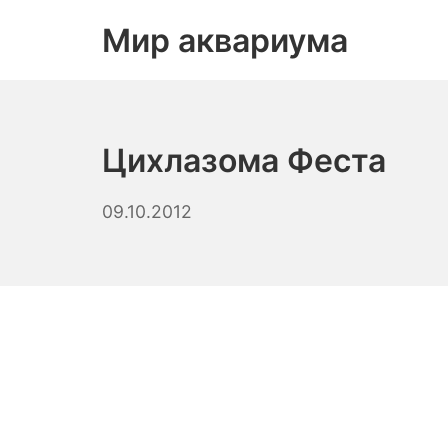
Skip
Мир аквариума
to
content
Цихлазома Феста
08.09.2023
09.10.2012