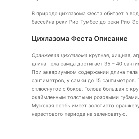
В природе цихлазома Феста обитает в во
бассейна реки Рио-Тумбес до реки Рио-Э
Цихлазома Феста Описание
Оранжевая цихлазома
крупная, хищная, аг
длина тела самца достигает 35 – 40 санти
При аквариумном содержании длина тела 
сантиметров, у самки до 15 сантиметров.
сплюснутое с боков. Голова большая с кр
окаймленным толстыми розовыми губами. 
Мужская особь имеет золотисто оранжеву
нерестового периода на зеленоватую.