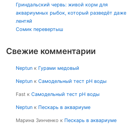
Гриндальский червь: живой корм для
аквариумных рыбок, который разведёт даже
лентяй
Сомик перевертыш
Свежие комментарии
Neptun
к
Гурами медовый
Neptun
к
Самодельный тест pH воды
Fast
к
Самодельный тест pH воды
Neptun
к
Пескарь в аквариуме
Марина Зинченко
к
Пескарь в аквариуме