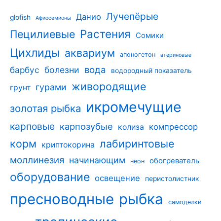
Лучепёрые
Данио
glofish
Афиосемионы
Растения
Пецилиевые
Сомики
Цихлиды
аквариум
апоногетон
атериновые
вода
барбус
болезни
водородный показатель
живородящие
гурами
грунт
икромечущие
золотая рыбка
карповые
карпозубые
компрессор
колиза
корм
лабиринтовые
криптокорина
моллинезия
начинающим
обогреватель
неон
оборудование
освещение
перистолистник
пресноводные
рыбка
самоделки