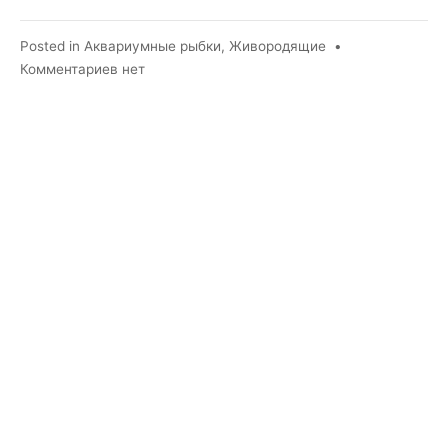
Posted in
Аквариумные рыбки
,
Живородящие
•
к
Комментариев
нет
записи
Моллинезия
баллон