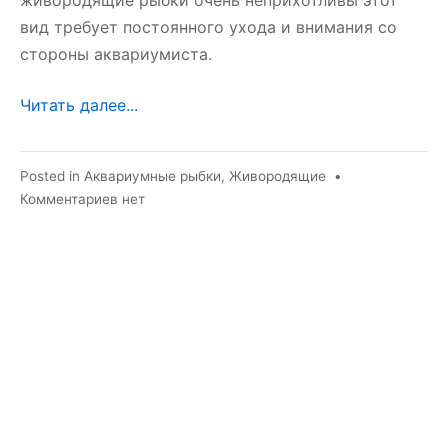
вид требует постоянного ухода и внимания со
стороны аквариумиста.
Читать далее...
Posted in
Аквариумные рыбки
,
Живородящие
•
к
Комментариев
нет
записи
Моллинезия
велифера