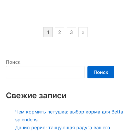
записи
Моллинезия
сфенопс
Пагинация
1
2
3
»
записей
Поиск
Поиск
Свежие записи
Чем кормить петушка: выбор корма для Betta
splendens
Данио рерио: танцующая радуга вашего