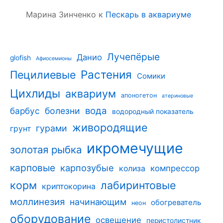
Марина Зинченко
к
Пескарь в аквариуме
Лучепёрые
Данио
glofish
Афиосемионы
Растения
Пецилиевые
Сомики
Цихлиды
аквариум
апоногетон
атериновые
вода
барбус
болезни
водородный показатель
живородящие
гурами
грунт
икромечущие
золотая рыбка
карповые
карпозубые
компрессор
колиза
корм
лабиринтовые
криптокорина
моллинезия
начинающим
обогреватель
неон
оборудование
освещение
перистолистник