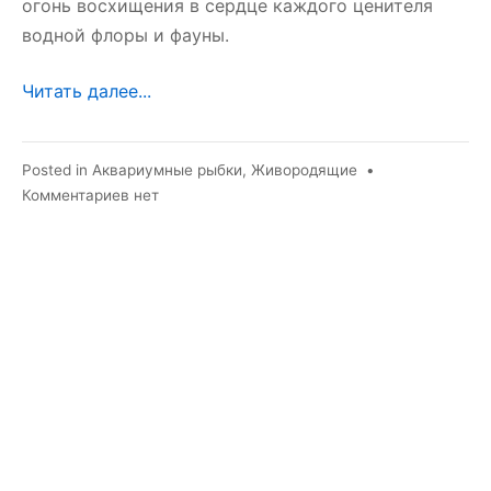
огонь восхищения в сердце каждого ценителя
водной флоры и фауны.
Читать далее...
Posted in
Аквариумные рыбки
,
Живородящие
•
к
Комментариев
нет
записи
Ксенотока
краснохвостая
—
живородящая
жемчужина
мексиканских
водоемов