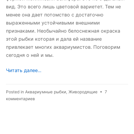
вид. Это всего лишь цветовой вариетет. Тем не
менее она дает потомство с достаточно
выраженными устойчивыми внешними
признаками. Необычайно белоснежная окраска
этой рыбки которая и дала ей название
привлекает многих аквариумистов. Поговорим
сегодня о ней и мы.
Читать далее...
Posted in
Аквариумные рыбки
,
Живородящие
•
7
к
комментариев
записи
Моллинезия
снежинка