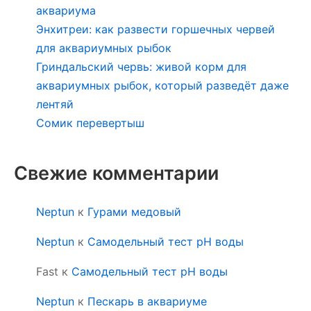
аквариума
Энхитреи: как развести горшечных червей
для аквариумных рыбок
Гриндальский червь: живой корм для
аквариумных рыбок, который разведёт даже
лентяй
Сомик перевертыш
Свежие комментарии
Neptun
к
Гурами медовый
Neptun
к
Самодельный тест pH воды
Fast
к
Самодельный тест pH воды
Neptun
к
Пескарь в аквариуме