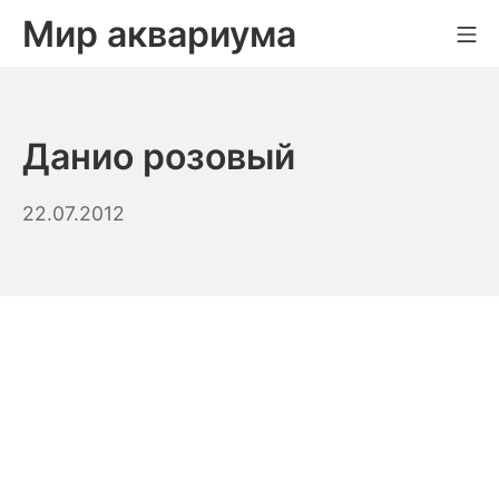
Skip
Мир аквариума
Mo
to
content
Данио розовый
14.09.2023
22.07.2012