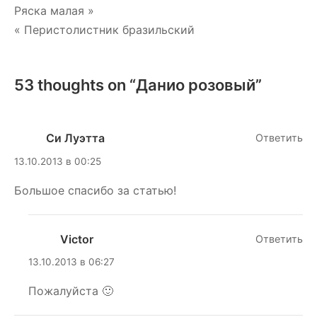
Навигация
Ряска малая »
« Перистолистник бразильский
по
записям
53 thoughts on “
Данио розовый
”
Си Луэтта
Ответить
13.10.2013 в 00:25
Большое спасибо за статью!
Victor
Ответить
13.10.2013 в 06:27
Пожалуйста 🙂