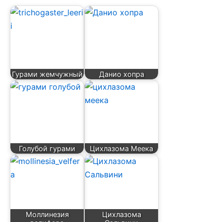
Гурами жемчужный
Данио хопра
Голубой гурами
Цихлазома Меека
Моллинезия
Цихлазома