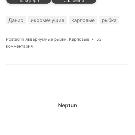
велифера
Сальвини
Данио
икромечущие
карповые
рыбка
Posted in
Аквариумные рыбки
,
Карповые
•
53
к
комментария
записи
Данио
розовый
Neptun