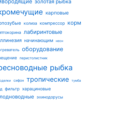
ивородящие
золотая рыбка
кромечущие
карповые
корм
рпозубые
компрессор
колиза
лабиринтовые
иптокорина
ллинезия
начинающим
неон
оборудование
огреватель
вещение
перистолистник
ресноводные
рыбка
тропические
сифон
оделки
тумба
харациновые
фильтр
од
лодноводные
эхинодорусы