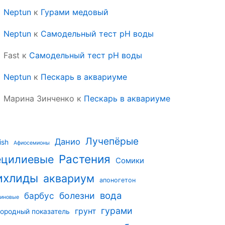
Neptun
к
Гурами медовый
Neptun
к
Самодельный тест pH воды
Fast
к
Самодельный тест pH воды
Neptun
к
Пескарь в аквариуме
Марина Зинченко
к
Пескарь в аквариуме
Лучепёрые
Данио
ish
Афиосемионы
Растения
ецилиевые
Сомики
ихлиды
аквариум
апоногетон
вода
барбус
болезни
риновые
гурами
грунт
ородный показатель