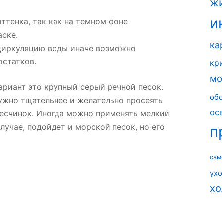
ж
и
ттенка, так как на темном фоне
аске.
ка
циркуляцию воды иначе возможно
остатков.
кр
мо
вариант это крупный серый речной песок.
об
ужно тщательнее и желательно просеять
ос
песчинок. Иногда можно применять мелкий
 случае, подойдет и морской песок, но его
п
сам
ух
хо