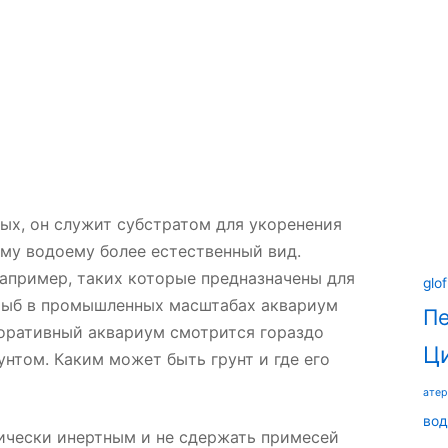
ых, он служит субстратом для укоренения
ему водоему более естественный вид.
например, таких которые предназначены для
glof
 рыб в промышленных масштабах аквариум
П
коративный аквариум смотрится гораздо
Ц
унтом. Каким может быть грунт и где его
ате
вод
мически инертным и не сдержать примесей