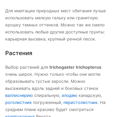
Для имитации природных мест обитания лучше
использовать мелкую гальку или гранитную
крошку темных оттенков. Можно так же смело
использовать любые другие доступные грунты:
карьерная высевка, крупный речной песок.
Растения
Выбор растений для
trichogaster trichopterus
очень широк. Нужно только чтобы они могли
образовывать густые заросли. Можно
высаживать вдоль задней и боковых стенок
валлиснерию
спиральную,
элодею
канадскую,
роголистник
погруженный,
перистолистник
. На
среднем плане красиво будет смотреться
криптокорина
Вендта.