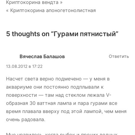
Навигация
Криптокорина вендта »
« Криптокорина апоногетонолистная
по
записям
5 thoughts on “
Гурами пятнистый
”
Вячеслав Балашов
Ответить
13.08.2012 в 17:22
Насчет света верно подмечено — у меня в
аквариуме они постоянно подплывали к
поверхности — там над стеклом лежала V-
образная 30 ваттная лампа и пара гурами все
время плавала вверху под этой лампой, чем меня
очень радовала.
Мне нравилось, когда рыбок и прочих водных