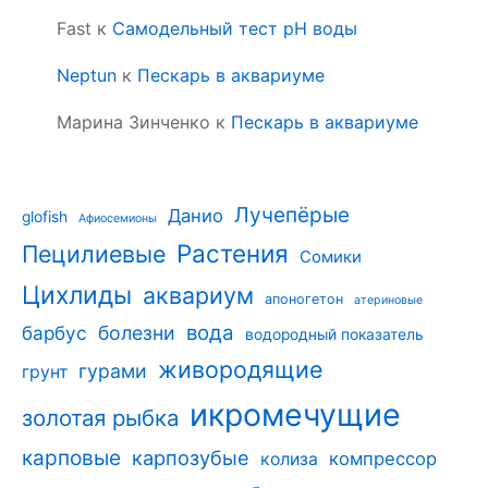
Fast
к
Самодельный тест pH воды
Neptun
к
Пескарь в аквариуме
Марина Зинченко
к
Пескарь в аквариуме
Лучепёрые
Данио
glofish
Афиосемионы
Растения
Пецилиевые
Сомики
Цихлиды
аквариум
апоногетон
атериновые
вода
барбус
болезни
водородный показатель
живородящие
гурами
грунт
икромечущие
золотая рыбка
карповые
карпозубые
компрессор
колиза