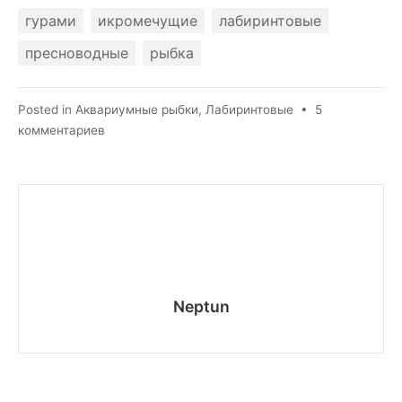
гурами
икромечущие
лабиринтовые
пресноводные
рыбка
Posted in
Аквариумные рыбки
,
Лабиринтовые
•
5
к
комментариев
записи
Гурами
пятнистый
Neptun