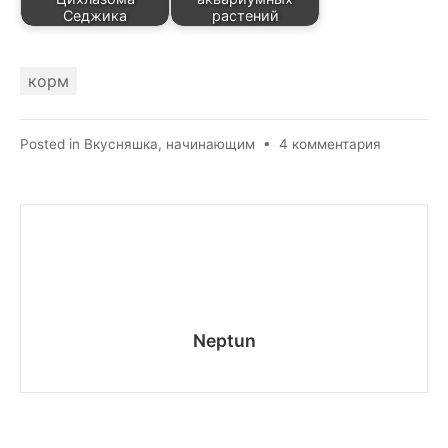
Седжика
растений
корм
к
Posted in
Вкусняшка
,
начинающим
•
4 комментария
записи
Как
правильн
кормить
аквариум
рыбок
Neptun