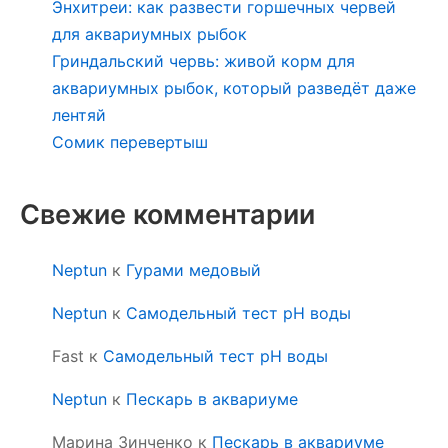
Энхитреи: как развести горшечных червей
для аквариумных рыбок
Гриндальский червь: живой корм для
аквариумных рыбок, который разведёт даже
лентяй
Сомик перевертыш
Свежие комментарии
Neptun
к
Гурами медовый
Neptun
к
Самодельный тест pH воды
Fast
к
Самодельный тест pH воды
Neptun
к
Пескарь в аквариуме
Марина Зинченко
к
Пескарь в аквариуме