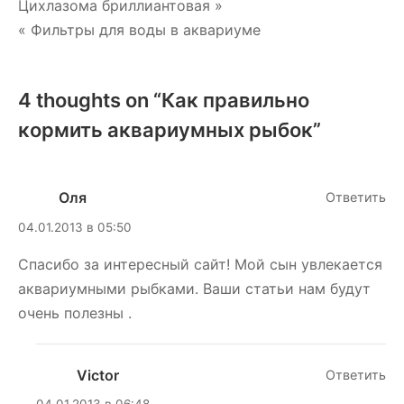
Навигация
Цихлазома бриллиантовая »
« Фильтры для воды в аквариуме
по
записям
4 thoughts on “
Как правильно
кормить аквариумных рыбок
”
Оля
Ответить
04.01.2013 в 05:50
Спасибо за интересный сайт! Мой сын увлекается
аквариумными рыбками. Ваши статьи нам будут
очень полезны .
Victor
Ответить
04.01.2013 в 06:48