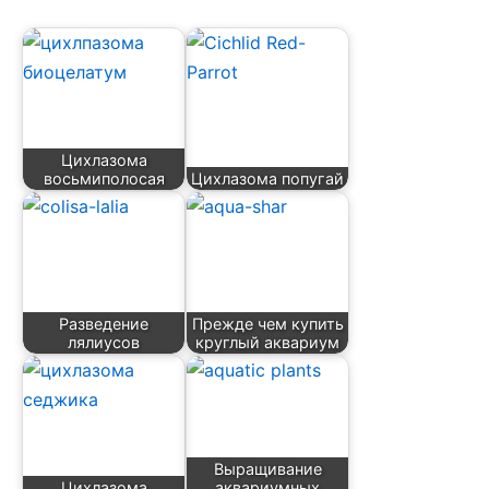
Цихлазома
восьмиполосая
Цихлазома попугай
Разведение
Прежде чем купить
лялиусов
круглый аквариум
Выращивание
Цихлазома
аквариумных