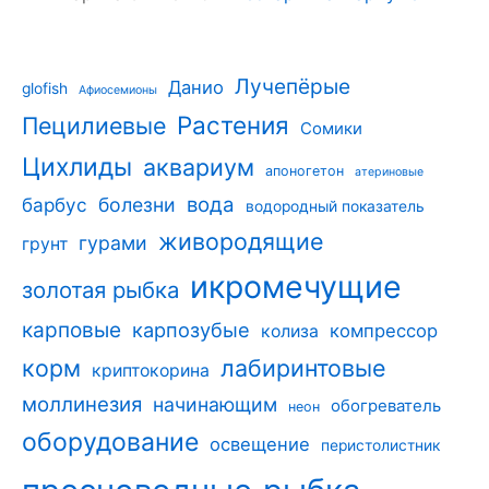
Лучепёрые
Данио
glofish
Афиосемионы
Растения
Пецилиевые
Сомики
Цихлиды
аквариум
апоногетон
атериновые
вода
барбус
болезни
водородный показатель
живородящие
гурами
грунт
икромечущие
золотая рыбка
карповые
карпозубые
компрессор
колиза
корм
лабиринтовые
криптокорина
моллинезия
начинающим
обогреватель
неон
оборудование
освещение
перистолистник