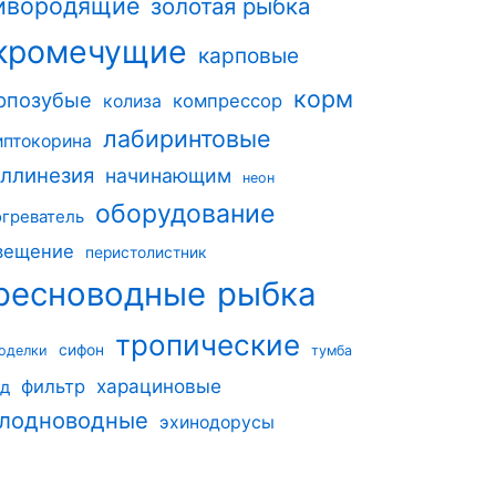
ивородящие
золотая рыбка
кромечущие
карповые
корм
рпозубые
компрессор
колиза
лабиринтовые
иптокорина
ллинезия
начинающим
неон
оборудование
огреватель
вещение
перистолистник
ресноводные
рыбка
тропические
сифон
оделки
тумба
харациновые
фильтр
од
лодноводные
эхинодорусы