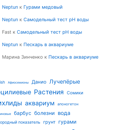
Neptun
к
Гурами медовый
Neptun
к
Самодельный тест pH воды
Fast
к
Самодельный тест pH воды
Neptun
к
Пескарь в аквариуме
Марина Зинченко
к
Пескарь в аквариуме
Лучепёрые
Данио
ish
Афиосемионы
Растения
ецилиевые
Сомики
ихлиды
аквариум
апоногетон
вода
барбус
болезни
риновые
гурами
грунт
ородный показатель