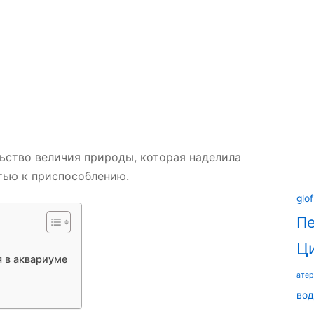
ьство величия природы, которая наделила
тью к приспособлению.
glof
П
Ц
 в аквариуме
ате
вод