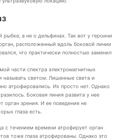
е ультразвуковую локацию.
аз
рыбке, а не о дельфинах. Так вот у героини
 орган, расположенный вдоль боковой линии
овался, что практически полностью заменил
имой части спектра электромагнитных
и называть светом. Лишенные света и
нно атрофировались. Их просто нет. Однако
разилось. Боковая линия развита у нее
т орган зрения. И ее поведение не
орых глаза есть.
да с течением времени атрофирует орган
отов тоже глаза атрофированы. Однако это