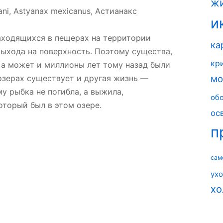
ж
ani, Astyanax mexicanus, Астианакс
и
аходящихся в пещерах на территории
ка
ыхода на поверхность. Поэтому существа,
кр
 а может и миллионы лет тому назад были
 озерах существует и другая жизнь —
мо
у рыбка не погибла, а выжила,
об
торый был в этом озере.
ос
п
сам
ух
хо