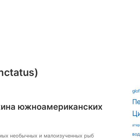
nctatus)
glof
П
жина южноамериканских
Ц
ате
вод
самых необычных и малоизученных рыб