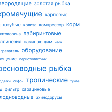
ивородящие
золотая рыбка
кромечущие
карповые
корм
рпозубые
компрессор
колиза
лабиринтовые
иптокорина
ллинезия
начинающим
неон
оборудование
огреватель
вещение
перистолистник
ресноводные
рыбка
тропические
сифон
оделки
тумба
харациновые
фильтр
од
лодноводные
эхинодорусы