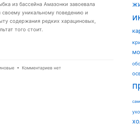
ж
ыбка из бассейна Амазонки завоевала
 своему уникальному поведению и
и
ыту содержания редких харациновых,
льтат того стоит.
ка
кр
мо
об
к
иновые
•
Комментариев
нет
ос
записи
Хилодус
п
(Chilodus
punctatus)
сам
ух
хо