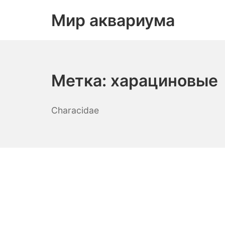
Skip
Мир аквариума
to
content
Метка:
харациновые
Characidae