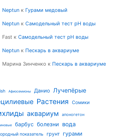
Neptun
к
Гурами медовый
Neptun
к
Самодельный тест pH воды
Fast
к
Самодельный тест pH воды
Neptun
к
Пескарь в аквариуме
Марина Зинченко
к
Пескарь в аквариуме
Лучепёрые
Данио
ish
Афиосемионы
Растения
ецилиевые
Сомики
ихлиды
аквариум
апоногетон
вода
барбус
болезни
риновые
гурами
грунт
ородный показатель