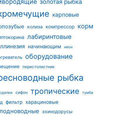
ивородящие
золотая рыбка
кромечущие
карповые
корм
рпозубые
компрессор
колиза
лабиринтовые
иптокорина
ллинезия
начинающим
неон
оборудование
огреватель
вещение
перистолистник
ресноводные
рыбка
тропические
сифон
оделки
тумба
харациновые
фильтр
од
лодноводные
эхинодорусы