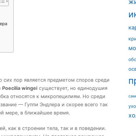
ж
и
ера
ка
кр
мо
об
ос
п
о сих пор является предметом споров среди
е
Poecilia wingei
существует, но единодушия
рыбка относятся к микропецилиям. Но среди
сам
звание — Гуппи Эндлера и скорее всего так
ух
ей мере, в ближайшее время.
хо
, как в строении тела, так и в поведении.