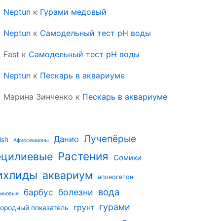
Neptun
к
Гурами медовый
Neptun
к
Самодельный тест pH воды
Fast
к
Самодельный тест pH воды
Neptun
к
Пескарь в аквариуме
Марина Зинченко
к
Пескарь в аквариуме
Лучепёрые
Данио
ish
Афиосемионы
Растения
ецилиевые
Сомики
ихлиды
аквариум
апоногетон
вода
барбус
болезни
риновые
гурами
грунт
ородный показатель