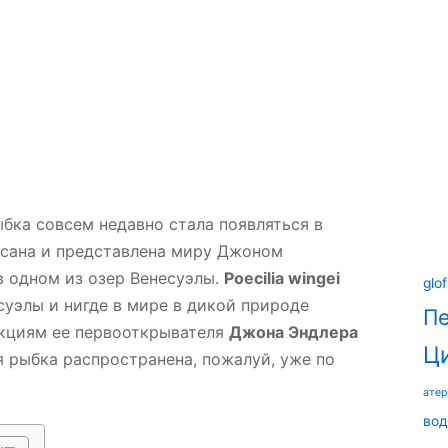
ыбка совсем недавно стала появляться в
исана и представлена миру Джоном
в одном из озер Венесуэлы.
Poecilia wingei
glof
уэлы и нигде в мире в дикой природе
П
екциям ее первооткрывателя
Джона Эндлера
Ц
я рыбка распространена, пожалуй, уже по
ате
вод