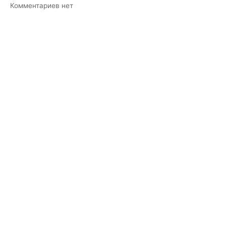
к
Комментариев
нет
записи
Моллинезия
баллон