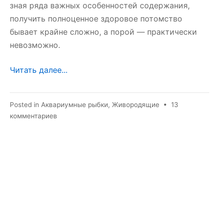
зная ряда важных особенностей содержания,
получить полноценное здоровое потомство
бывает крайне сложно, а порой — практически
невозможно.
Читать далее...
Posted in
Аквариумные рыбки
,
Живородящие
•
13
к
комментариев
записи
Моллинезия
размножение