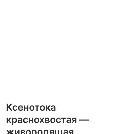
Ксенотока
краснохвостая —
живородящая