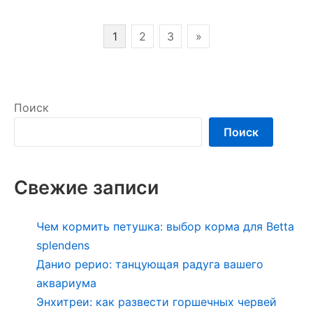
Пагинация
1
2
3
»
записей
Поиск
Поиск
Свежие записи
Чем кормить петушка: выбор корма для Betta
splendens
Данио рерио: танцующая радуга вашего
аквариума
Энхитреи: как развести горшечных червей