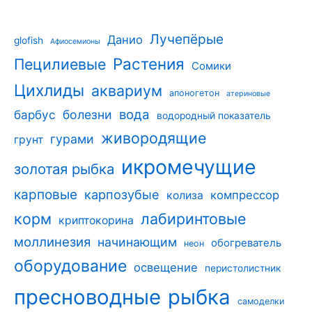
Лучепёрые
Данио
glofish
Афиосемионы
Растения
Пецилиевые
Сомики
Цихлиды
аквариум
апоногетон
атериновые
вода
барбус
болезни
водородный показатель
живородящие
гурами
грунт
икромечущие
золотая рыбка
карповые
карпозубые
компрессор
колиза
корм
лабиринтовые
криптокорина
моллинезия
начинающим
обогреватель
неон
оборудование
освещение
перистолистник
пресноводные
рыбка
самоделки