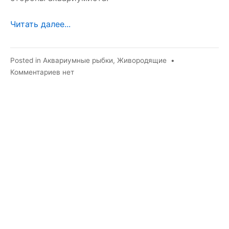
Читать далее...
Posted in
Аквариумные рыбки
,
Живородящие
•
к
Комментариев
нет
записи
Моллинезия
велифера