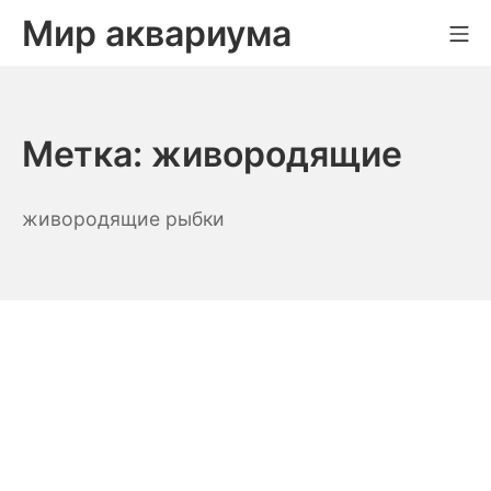
Skip
Мир аквариума
Mo
to
content
Метка:
живородящие
живородящие рыбки