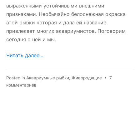
выраженными устойчивыми внешними
признаками. Необычайно белоснежная окраска
этой рыбки которая и дала ей название
привлекает многих аквариумистов. Поговорим
сегодня о ней и мы.
Читать далее...
Posted in
Аквариумные рыбки
,
Живородящие
•
7
к
комментариев
записи
Моллинезия
снежинка