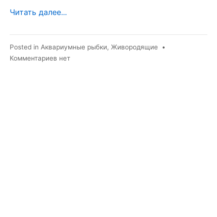
Читать далее...
Posted in
Аквариумные рыбки
,
Живородящие
•
к
Комментариев
нет
записи
Ксенотока
краснохвостая
—
живородящая
жемчужина
мексиканских
водоемов