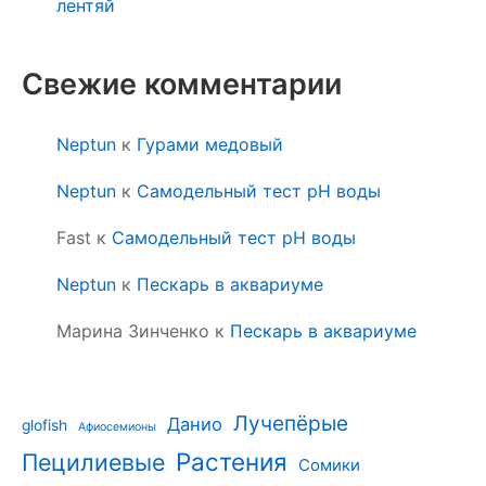
лентяй
Свежие комментарии
Neptun
к
Гурами медовый
Neptun
к
Самодельный тест pH воды
Fast
к
Самодельный тест pH воды
Neptun
к
Пескарь в аквариуме
Марина Зинченко
к
Пескарь в аквариуме
Лучепёрые
Данио
glofish
Афиосемионы
Растения
Пецилиевые
Сомики