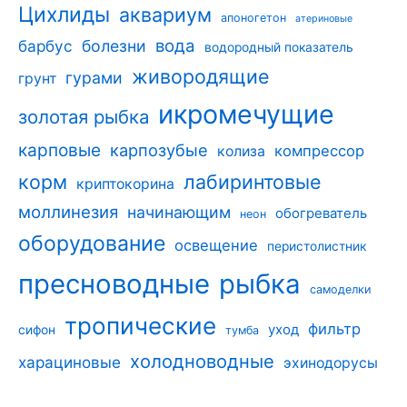
Цихлиды
аквариум
апоногетон
атериновые
вода
барбус
болезни
водородный показатель
живородящие
гурами
грунт
икромечущие
золотая рыбка
карповые
карпозубые
компрессор
колиза
корм
лабиринтовые
криптокорина
моллинезия
начинающим
обогреватель
неон
оборудование
освещение
перистолистник
пресноводные
рыбка
самоделки
тропические
фильтр
уход
сифон
тумба
холодноводные
харациновые
эхинодорусы