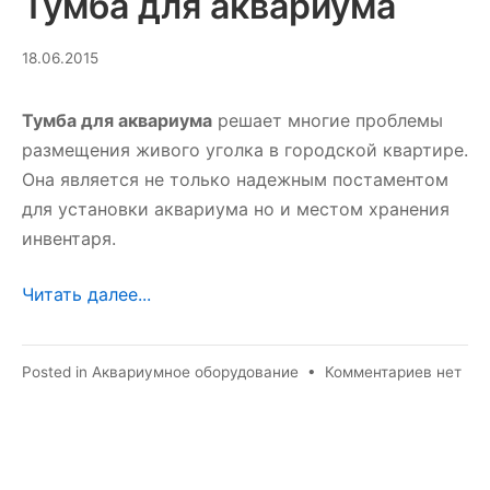
Тумба для аквариума
27.08.2023
18.06.2015
Тумба для аквариума
решает многие проблемы
размещения живого уголка в городской квартире.
Она является не только надежным постаментом
для установки аквариума но и местом хранения
инвентаря.
Читать далее...
к
Posted in
Аквариумное оборудование
•
Комментариев
нет
записи
Тумба
для
аквари