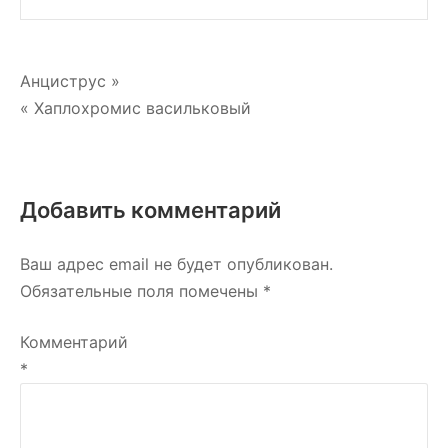
Навигация
Анциструс »
« Хаплохромис васильковый
по
записям
Добавить комментарий
Ваш адрес email не будет опубликован.
Обязательные поля помечены
*
Комментарий
*