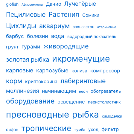
Лучепёрые
Данио
glofish
Афиосемионы
Растения
Пецилиевые
Сомики
Цихлиды
аквариум
апоногетон
атериновые
вода
барбус
болезни
водородный показатель
живородящие
гурами
грунт
икромечущие
золотая рыбка
карповые
карпозубые
компрессор
колиза
корм
лабиринтовые
криптокорина
моллинезия
начинающим
обогреватель
неон
оборудование
освещение
перистолистник
пресноводные
рыбка
самоделки
тропические
фильтр
уход
сифон
тумба