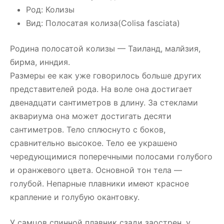
Род: Колизы
Вид: Полосатая колиза(Colisa fasciata)
Родина полосатой колизы — Таиланд, малйзия,
бирма, инндия.
Размеры ее как уже говорилось больше других
представителей рода. На воле она достигает
двенадцати сантиметров в длину. За стеклами
аквариума она может достигать десяти
сантиметров. Тело сплюснуто с боков,
сравнительно высокое. Тело ее украшено
чередующимися поперечными полосами голубого
и оранжевого цвета. Основной тон тела —
голубой. Непарные плавники имеют красное
крапление и голубую окантовку.
У самцов спинной плавник сзади заострен, у