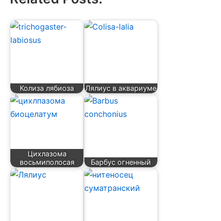
Колиза лябиоза
Лялиус в аквариуме
Цихлазома
восьмиполосая
Барбус огненный