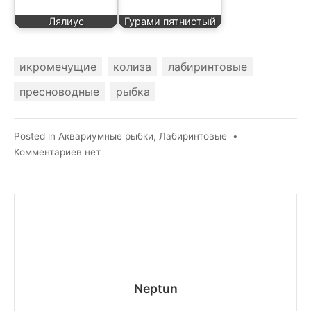
Лялиус
Гурами пятнистый
икромечущие
колиза
лабиринтовые
пресноводные
рыбка
Posted in
Аквариумные рыбки
,
Лабиринтовые
•
к
Комментариев
нет
записи
Полосатая
колиза
Neptun