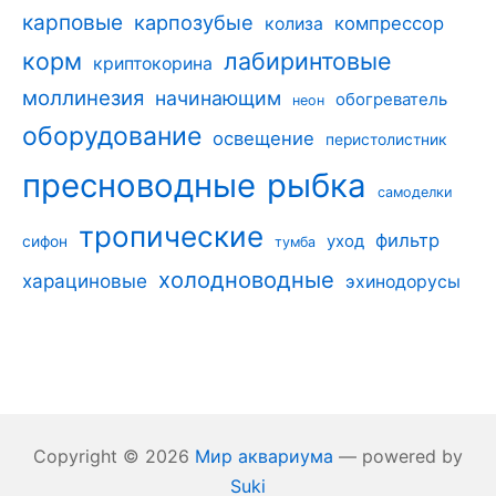
карповые
карпозубые
компрессор
колиза
корм
лабиринтовые
криптокорина
моллинезия
начинающим
обогреватель
неон
оборудование
освещение
перистолистник
пресноводные
рыбка
самоделки
тропические
фильтр
уход
сифон
тумба
холодноводные
харациновые
эхинодорусы
Copyright © 2026
Мир аквариума
— powered by
Suki