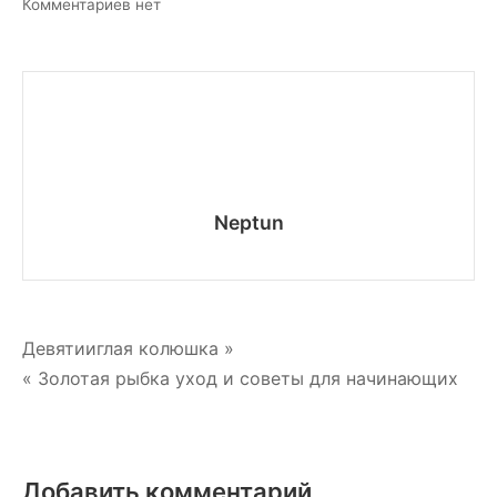
к
Комментариев
нет
записи
Выбираем
аквариумных
рыбок
Neptun
Навигация
Девятииглая колюшка »
« Золотая рыбка уход и советы для начинающих
по
записям
Добавить комментарий