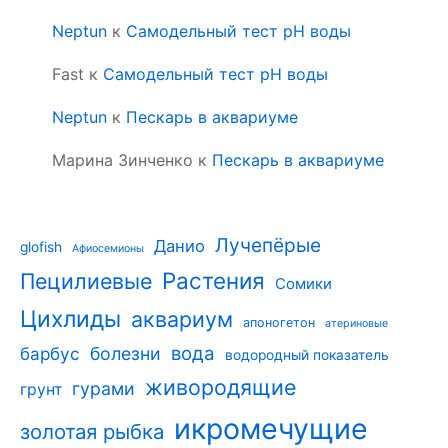
Neptun
к
Самодельный тест pH воды
Fast
к
Самодельный тест pH воды
Neptun
к
Пескарь в аквариуме
Марина Зинченко
к
Пескарь в аквариуме
Лучепёрые
Данио
glofish
Афиосемионы
Растения
Пецилиевые
Сомики
Цихлиды
аквариум
апоногетон
атериновые
вода
барбус
болезни
водородный показатель
живородящие
гурами
грунт
икромечущие
золотая рыбка